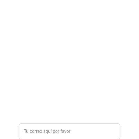
Transformación
Acompañamos tu viaje al SER.
ARMONÍA
coaches@valuo.eu
+34 644.125.091 Whatsapp
CRECIMIENTO
Ingresa tu correo electrónico*