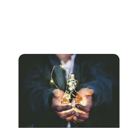
#elpoderdelaintencion 
#poderdelaintencionvalencia 
#personasconalma