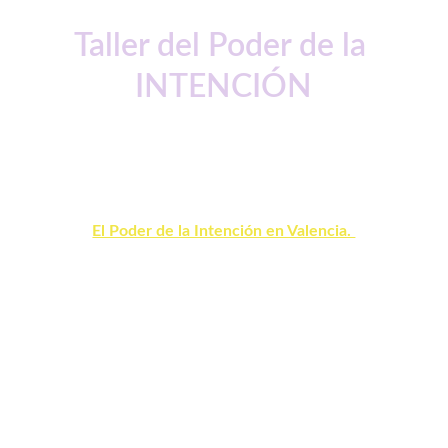
Taller del Poder de la 
INTENCIÓN
Transforma deseos en acciones a través de 
meditación, coaching y ejercicios de 
conciencia.
El Poder de la Intención en Valencia. 
Taller sábados en Valencia
Aprenderás a CREAR tu REALIDAD y 
manifestar correctamente.
Facilita Maria Coach de Vida