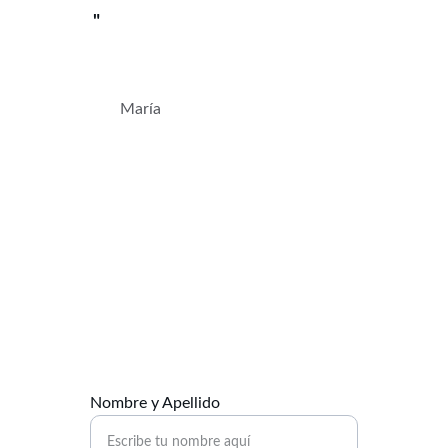
"
María
Contáctanos
Estamos aquí para ayudarte a materializar tus 
intenciones y sueños.
Nombre y Apellido