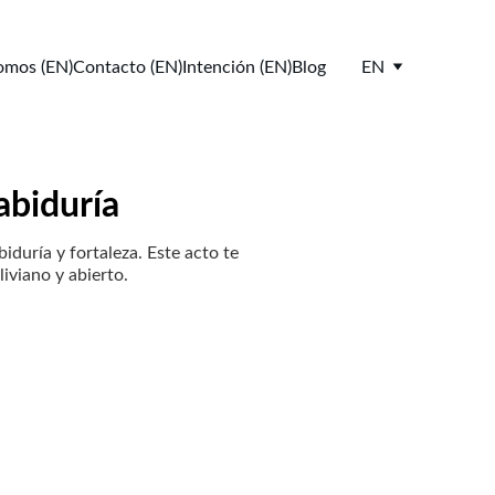
omos (EN)
Contacto (EN)
Intención (EN)
Blog
EN
abiduría
duría y fortaleza. Este acto te
iviano y abierto.