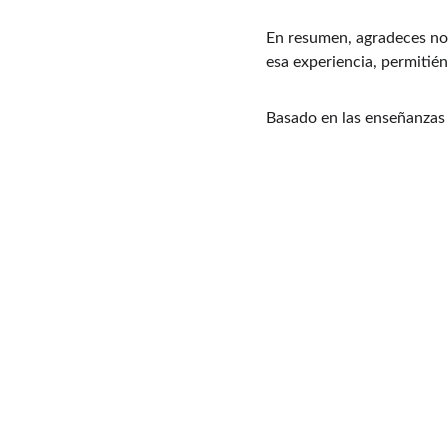
En resumen, agradeces no 
esa experiencia, permitié
Basado en las enseñanzas 
Transformación
Acompañamos tu viaje al SER.