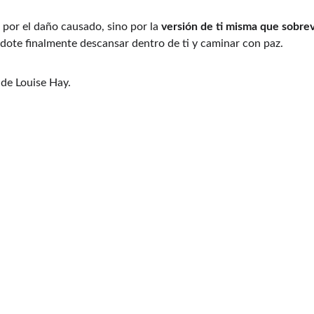
por el daño causado, sino por la 
versión de ti misma que sobrevi
ndote finalmente descansar dentro de ti y caminar con paz.
de Louise Hay.
ARMONÍA
+34 644.125.091 
Whatsapp
coaches@valuo.eu