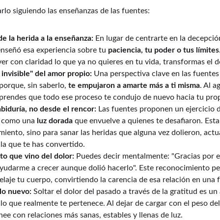
rlo siguiendo las enseñanzas de las fuentes:
e la herida a la enseñanza:
 En lugar de centrarte en la decepció
nseñó esa experiencia sobre tu 
paciencia, tu poder o tus límites
er con claridad lo que ya no quieres en tu vida, transformas el d
invisible" del amor propio:
 Una perspectiva clave en las fuentes
orque, sin saberlo, 
te empujaron a amarte más a ti misma
. Al a
mprendes que todo ese proceso te condujo de nuevo hacia tu prop
abiduría, no desde el rencor:
 Las fuentes proponen un ejercicio 
n como una 
luz dorada
 que envuelve a quienes te desafiaron. Esta
iento, sino para sanar las heridas que alguna vez dolieron, act
 la que te has convertido.
to que vino del dolor:
 Puedes decir mentalmente: "Gracias por 
ayudarme a crecer aunque dolió hacerlo". Este reconocimiento per
elaje tu cuerpo, convirtiendo la carencia de esa relación en una 
 lo nuevo:
 Soltar el dolor del pasado a través de la gratitud es un
 lo que realmente te pertenece. Al dejar de cargar con el peso de
inee con relaciones más sanas, estables y llenas de luz.